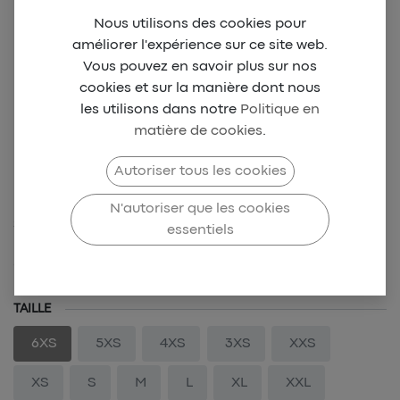
Nous utilisons des cookies pour
améliorer l'expérience sur ce site web.
Vous pouvez en savoir plus sur nos
cookies et sur la manière dont nous
les utilisons dans notre
Politique en
matière de cookies
.
LMVB Polo Arbitre H -
Autoriser tous les cookies
Blanc
N'autoriser que les cookies
SKU-LMVB-0008
essentiels
39,00
€
TAILLE
6XS
5XS
4XS
3XS
XXS
XS
S
M
L
XL
XXL